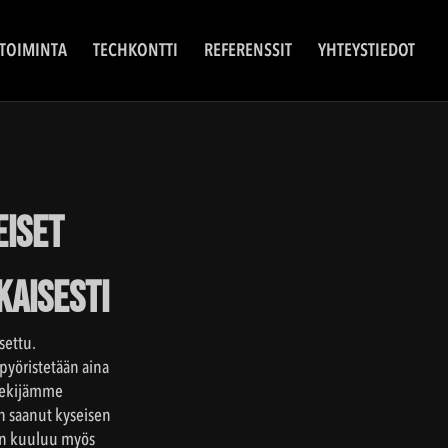
TOIMINTA
TECHKONTTI
REFERENSSIT
YHTEYSTIEDOT
eiset
kaisesti
settu.
pyöristetään aina
ntekijämme
n saanut kyseisen
aan kuuluu myös