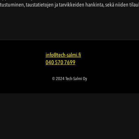
ustuminen, taustatietojen ja tarvikkeiden hankinta, sekä niiden tilauks
info@tech-salmi.fi
040 570 7699
© 2024 Tech-Salmi Oy