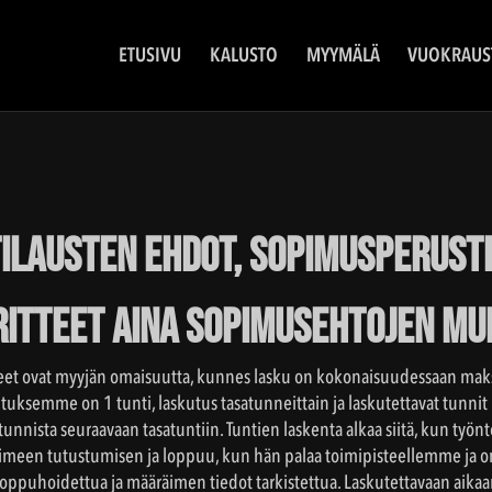
ETUSIVU
KALUSTO
MYYMÄLÄ
VUOKRAUS
ilausten ehdot, sopimusperust
itteet aina sopimusehtojen mu
eet ovat myyjän omaisuutta, kunnes lasku on kokonaisuudessaan mak
tuksemme on 1 tunti, laskutus tasatunneittain ja laskutettavat tunnit 
 tunnista seuraavaan tasatuntiin. Tuntien laskenta alkaa siitä, kun työ
äimeen tutustumisen ja loppuu, kun hän palaa toimipisteellemme ja o
loppuhoidettua ja määräimen tiedot tarkistettua. Laskutettavaan aik