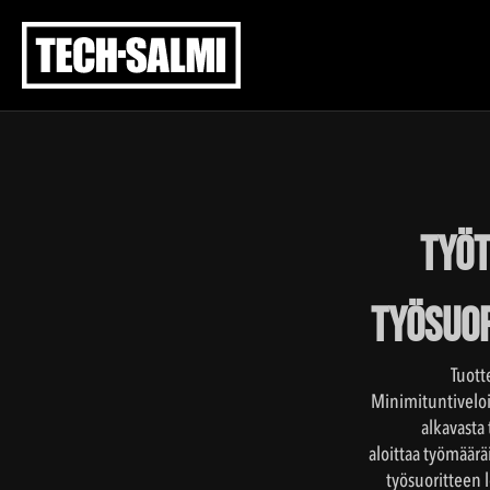
Työt
työsuor
Tuott
Minimituntiveloi
alkavasta
aloittaa työmäär
työsuoritteen 