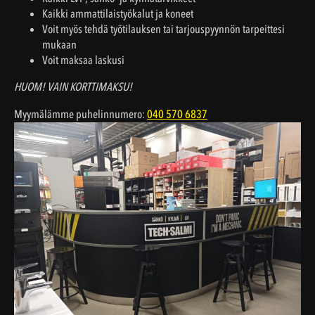
Kaikki ammattilaistyökalut ja koneet
Voit myös tehdä työtilauksen tai tarjouspyynnön tarpeittesi
mukaan
Voit maksaa laskusi
HUOM! VAIN KORTTIMAKSU!
Myymälämme puhelinnumero:
040 570 6837