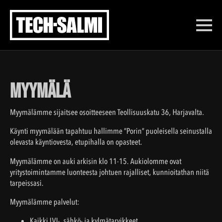
Myymälä
Myymälämme sijaitsee osoitteeseen Teollisuuskatu 36, Harjavalta.
Käynti myymälään tapahtuu hallimme ”Porin” puoleisella seinustalla
olevasta käyntiovesta, etupihalla on opasteet.
Myymälämme on auki arkisin klo 11-15. Aukiolomme ovat
yritystoimintamme luonteesta johtuen rajalliset, kunnioitathan niitä
tarpeissasi.
Myymälämme palvelut:
Kaikki LVI-, sähkö- ja kylmätarvikkeet